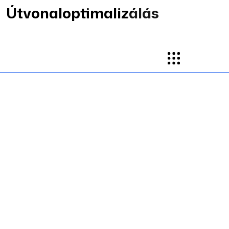
Útvonaloptimalizálás
+1 (009) 544-
7818