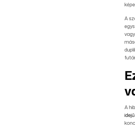
képe
A sz
egys
vagy
máso
dupl
futá
E
v
A hi
idej
konc