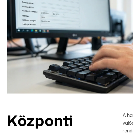
Központi
A ha
való
rend