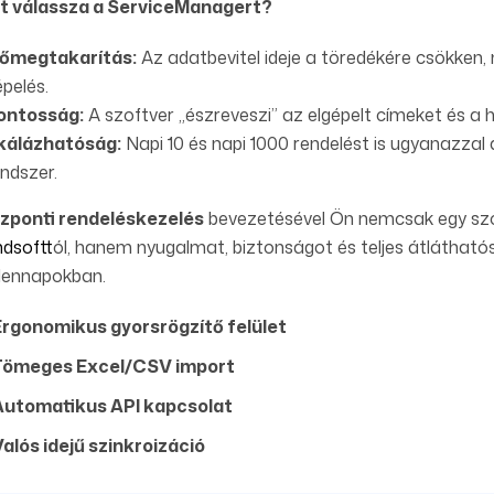
t válassza a ServiceManagert?
dőmegtakarítás:
Az adatbevitel ideje a töredékére csökken, 
pelés.
ontosság:
A szoftver „észreveszi” az elgépelt címeket és a 
kálázhatóság:
Napi 10 és napi 1000 rendelést is ugyanazzal a
ndszer.
zponti rendeléskezelés
bevezetésével Ön nemcsak egy szo
ndsoft
tól, hanem nyugalmat, biztonságot és teljes átlátható
ennapokban.
Ergonomikus gyorsrögzítő felület
Tömeges Excel/CSV import
Automatikus API kapcsolat
Valós idejű szinkroizáció