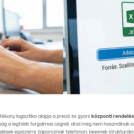
tékony logisztika alapja a precíz és gyors
központi rendelé
ság a legtöbb forgalmas cégnél, ahol még nem használnak c
elések egyszerre záporoznak telefonon, beesnek strukturála