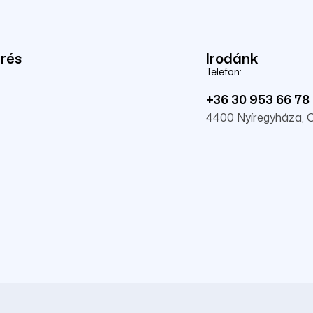
érés
Irodánk
Telefon:
+36 30 953 66 78
4400 Nyíregyháza, Cs