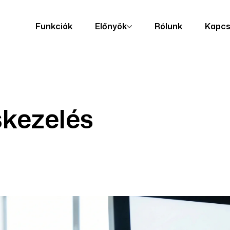
Funkciók
Előnyök
Rólunk
Kapcs
skezelés