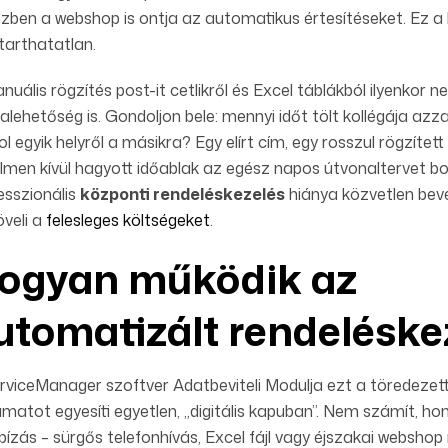
zben a webshop is ontja az automatikus értesítéseket. Ez 
tarthatatlan.
nuális rögzítés post-it cetlikről és Excel táblákból ilyenkor n
balehetőség is. Gondoljon bele: mennyi időt tölt kollégája azz
l egyik helyről a másikra? Egy elírt cím, egy rosszul rögzíte
elmen kívül hagyott időablak az egész napos útvonaltervet bor
esszionális
központi rendeléskezelés
hiánya közvetlen bevé
öveli a
felesleges költségeket
.
ogyan működik az
utomatizált rendeléske
rviceManager szoftver Adatbeviteli Modulja ezt a töredezett
amatot egyesíti egyetlen, „digitális kapuban”. Nem számít, ho
ízás – sürgős telefonhívás, Excel fájl vagy éjszakai webshop 