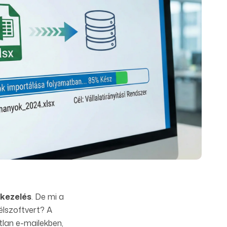
skezelés
. De mi a
élszoftvert? A
tlan e-mailekben,