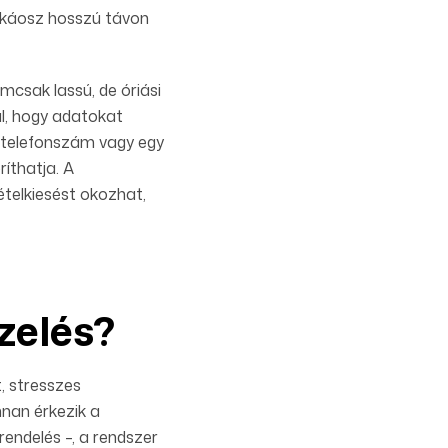
a káosz hosszú távon
emcsak lassú, de óriási
al, hogy adatokat
tt telefonszám vagy egy
íthatja. A
telkiesést okozhat,
zelés?
, stresszes
nnan érkezik a
rendelés –, a rendszer