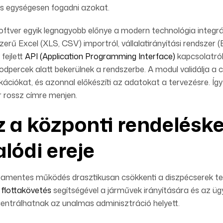
s egységesen fogadni azokat.
oftver egyik legnagyobb előnye a modern technológia integrá
zerű Excel (XLS, CSV) importról, vállalatirányítási rendszer
 fejlett
API (Application Programming Interface)
kapcsolatról
dpercek alatt bekerülnek a rendszerbe. A modul validálja a cí
ikációkat, és azonnal előkészíti az adatokat a tervezésre. Így
r rossz címre menjen.
z a központi rendelésk
alódi ereje
bamentes működés drasztikusan csökkenti a diszpécserek terh
ű flottakövetés
segítségével a járművek irányítására és az üg
entrálhatnak az unalmas adminisztráció helyett.