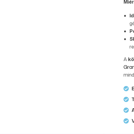
Miér
I
gé
P
S
re
A
kö
Gra
mind