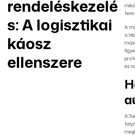
rendeléskezelé
mikö
fenn
s: A logisztikai
A ma
a hi
káosz
máso
figy
ellenszere
prof
és n
H
a
A Se
foly
megb