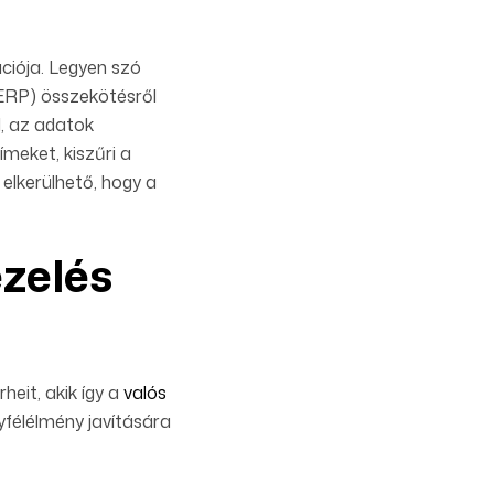
ciója. Legyen szó
 (ERP) összekötésről
, az adatok
meket, kiszűri a
 elkerülhető, hogy a
ezelés
eit, akik így a
valós
yfélélmény javítására