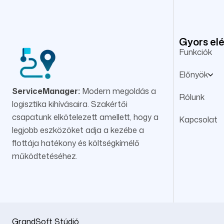
Gyors el
Funkciók
Előnyök
ServiceManager:
Modern megoldás a
Rólunk
logisztika kihívásaira. Szakértői
csapatunk elkötelezett amellett, hogy a
Kapcsolat
legjobb eszközöket adja a kezébe a
flottája hatékony és költségkímélő
működtetéséhez.
GrandSoft Stúdió