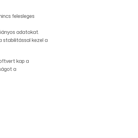
nincs felesleges
hiányos adatokat.
 stabilitással kezel a
ftvert kap a
ságot a