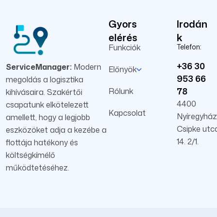
Gyors
Irodán
elérés
k
Funkciók
Telefon:
+36 30
ServiceManager:
Modern
Előnyök
953 66
megoldás a logisztika
78
Rólunk
kihívásaira. Szakértői
4400
csapatunk elkötelezett
Kapcsolat
Nyíregyház
amellett, hogy a legjobb
Csipke utc
eszközöket adja a kezébe a
14. 2/1.
flottája hatékony és
költségkímélő
működtetéséhez.