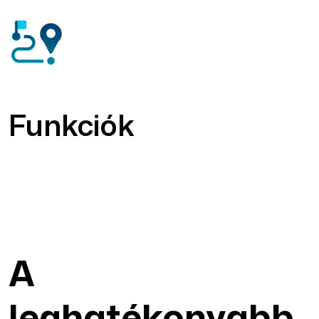
Funkciók
A
leghatékonyabb