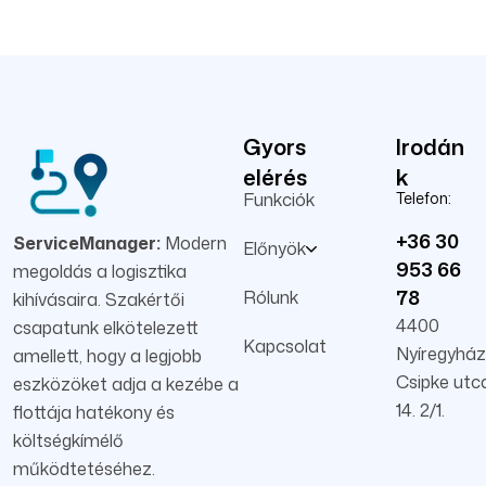
Gyors
Irodán
elérés
k
Funkciók
Telefon:
+36 30
ServiceManager:
Modern
Előnyök
953 66
megoldás a logisztika
78
Rólunk
kihívásaira. Szakértői
4400
csapatunk elkötelezett
Kapcsolat
Nyíregyház
amellett, hogy a legjobb
Csipke utc
eszközöket adja a kezébe a
14. 2/1.
flottája hatékony és
költségkímélő
működtetéséhez.