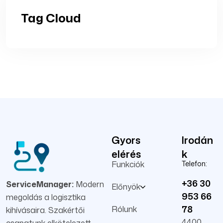
Tag Cloud
Gyors
Irodán
elérés
k
Funkciók
Telefon:
+36 30
ServiceManager:
Modern
Előnyök
953 66
megoldás a logisztika
78
Rólunk
kihívásaira. Szakértői
4400
csapatunk elkötelezett